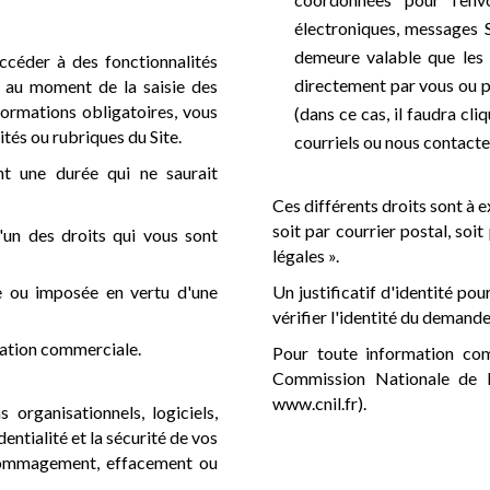
électroniques, messages 
demeure valable que les 
ccéder à des fonctionnalités
directement par vous ou p
ué au moment de la saisie des
formations obligatoires, vous
(dans ce cas, il faudra cl
ités ou rubriques du Site.
courriels ou nous contacter
nt une durée qui ne saurait
Ces différents droits sont à e
soit par courrier postal, soit
l'un des droits qui vous sont
légales ».
e ou imposée en vertu d'une
Un justificatif d'identité po
vérifier l'identité du demandeu
elation commerciale.
Pour toute information com
Commission Nationale de l'
www.cnil.fr).
organisationnels, logiciels,
entialité et la sécurité de vos
dommagement, effacement ou