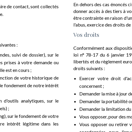
En dehors des cas énoncés ci-
ire de contact, sont collectés
donner accès à des tiers à v
e.
être contrainte en raison d'un
l'abus, exercice des droits de 
Vos droits
uivantes :
Conformément aux disposition
es, suivi de dossier), sur le
loi n° 78-17 du 6 janvier 19
libertés et du règlement eur
es prises à votre demande ou
droits suivants :
le est en cours ;
onction de votre historique de
Exercer votre droit d'a
 le fondement de notre intérêt
concernent ;
Demander la mise à jour de 
d'outils analytiques, sur le
Demander la portabilité ou
ls) ;
Demander la limitation du
g), sur le fondement de votre
Vous opposer, pour des mot
re intérêt légitime dans les
Vous opposer ou retirer vo
coordonnées pour l'envo