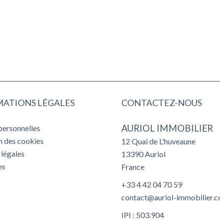
ATIONS LÉGALES
CONTACTEZ-NOUS
AURIOL IMMOBILIER
personnelles
on des cookies
12 Quai de L'huveaune
légales
13390
Auriol
es
France
+33 4 42 04 70 59
contact@auriol-immobilier.
IPI : 503.904