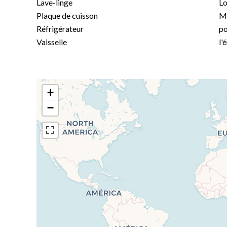
Lave-linge
Lo
Plaque de cuisson
Mo
Réfrigérateur
po
Vaisselle
l'
+
−