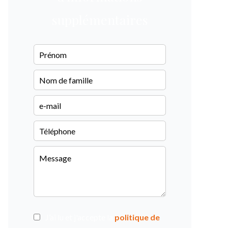
supplémentaires
J’ai lu et j'accepte la
politique de