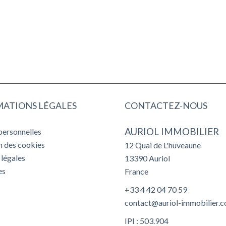
ATIONS LÉGALES
CONTACTEZ-NOUS
AURIOL IMMOBILIER
personnelles
on des cookies
12 Quai de L'huveaune
légales
13390
Auriol
es
France
+33 4 42 04 70 59
contact@auriol-immobilier.
IPI : 503.904