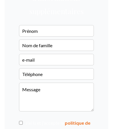
supplémentaires
J’ai lu et j'accepte la
politique de