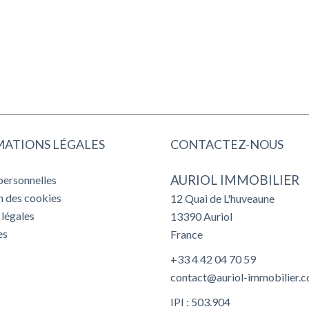
ATIONS LÉGALES
CONTACTEZ-NOUS
AURIOL IMMOBILIER
personnelles
on des cookies
12 Quai de L'huveaune
légales
13390
Auriol
es
France
+33 4 42 04 70 59
contact@auriol-immobilier.
IPI : 503.904