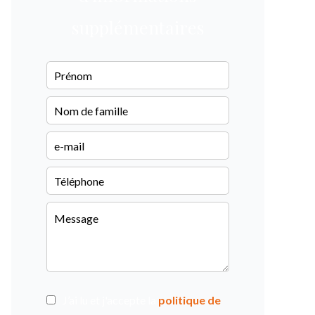
supplémentaires
J’ai lu et j'accepte la
politique de