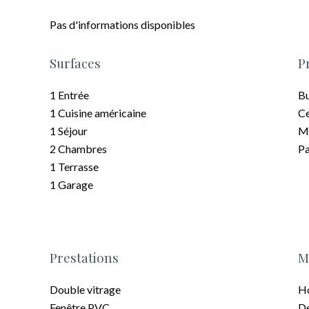
Pas d'informations disponibles
Surfaces
P
1 Entrée
B
1 Cuisine américaine
Ce
1 Séjour
M
2 Chambres
Pa
1 Terrasse
1 Garage
Prestations
M
Double vitrage
Ho
Fenêtre PVC
Dé