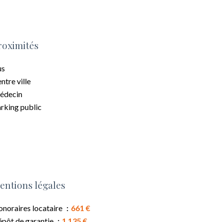
roximités
us
ntre ville
édecin
rking public
entions légales
noraires locataire
661 €
pôt de garantie
1 135 €