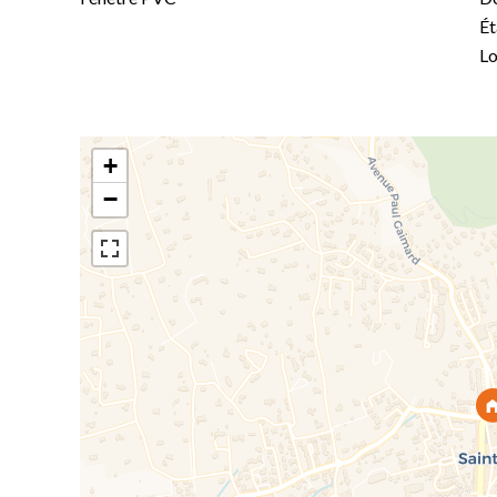
Ét
Lo
+
−