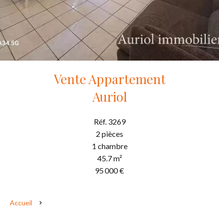
Vente Appartement
Auriol
Réf. 3269
2 pièces
1 chambre
45.7 m²
95 000 €
Accueil