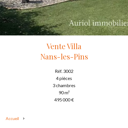
Vente Villa
Nans-les-Pins
Réf. 3002
4 pièces
3 chambres
90 m²
495 000 €
Accueil